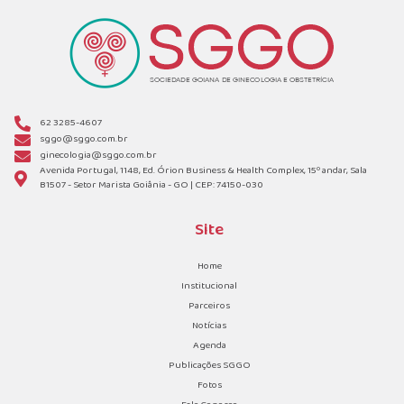
62 3285-4607
sggo@sggo.com.br
ginecologia@sggo.com.br
Avenida Portugal, 1148, Ed. Órion Business & Health Complex, 15º andar, Sala
B1507 - Setor Marista Goiânia - GO | CEP: 74150-030
Site
Home
Institucional
Parceiros
Notícias
Agenda
Publicações SGGO
Fotos