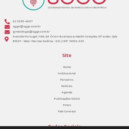
62 3285-4607
sggo@sggo.com.br
ginecologia@sggo.com.br
Avenida Portugal, 1148, Ed. Órion Business & Health Complex, 15º andar, Sala
B1507 - Setor Marista Goiânia - GO | CEP: 74150-030
Site
Home
Institucional
Parceiros
Notícias
Agenda
Publicações SGGO
Fotos
Fale Conosco
Redes Sociais