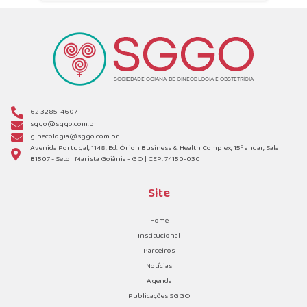
62 3285-4607
sggo@sggo.com.br
ginecologia@sggo.com.br
Avenida Portugal, 1148, Ed. Órion Business & Health Complex, 15º andar, Sala
B1507 - Setor Marista Goiânia - GO | CEP: 74150-030
Site
Home
Institucional
Parceiros
Notícias
Agenda
Publicações SGGO