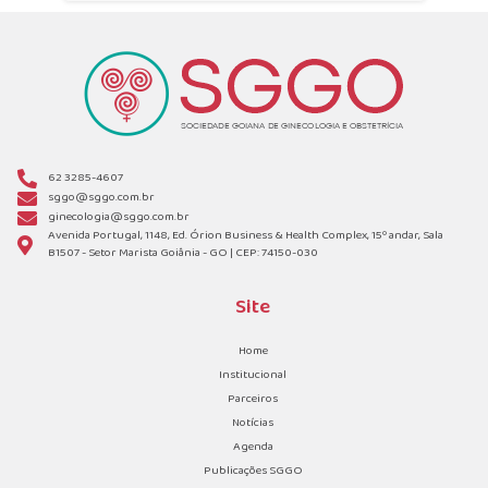
62 3285-4607
sggo@sggo.com.br
ginecologia@sggo.com.br
Avenida Portugal, 1148, Ed. Órion Business & Health Complex, 15º andar, Sala
B1507 - Setor Marista Goiânia - GO | CEP: 74150-030
Site
Home
Institucional
Parceiros
Notícias
Agenda
Publicações SGGO