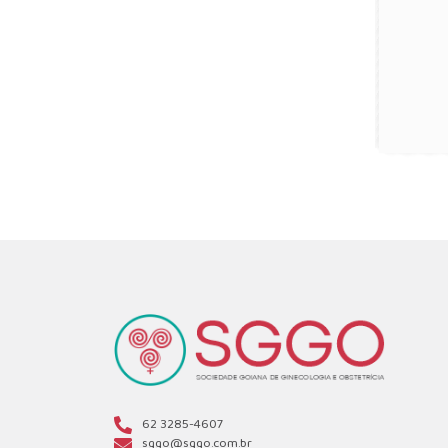
62 3285-4607
sggo@sggo.com.br