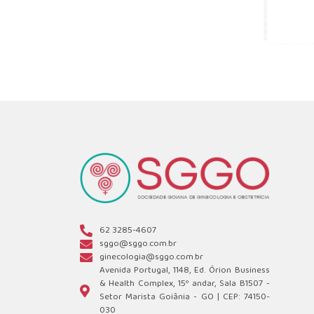
62 3285-4607
sggo@sggo.com.br
ginecologia@sggo.com.br
Avenida Portugal, 1148, Ed. Órion Business
& Health Complex, 15º andar, Sala B1507 -
Setor Marista Goiânia - GO | CEP: 74150-
030