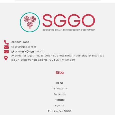
62 3285-4607
sggo@sggo.com.br
ginecologia@sggo.com.br
Avenida Portugal, 1148, Ed. Órion Business & Health Complex, 15º andar, Sala
B1507 - Setor Marista Goiânia - GO | CEP: 74150-030
Site
Home
Institucional
Parceiros
Notícias
Agenda
Publicações SGGO