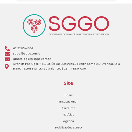
62 3285-4607
sggo@sggo.com.br
ginecologia@sggo.com.br
Avenida Portugal, 1148, Ed. Órion Business & Health Complex, 15º andar, Sala
B1507 - Setor Marista Goiânia - GO | CEP: 74150-030
Site
Home
Institucional
Parceiros
Notícias
Agenda
Publicações SGGO