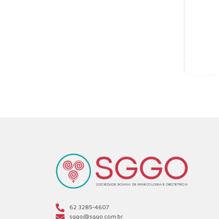
62 3285-4607
sggo@sggo.com.br