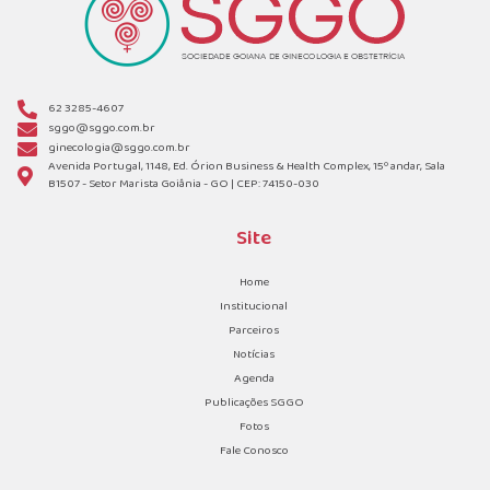
62 3285-4607
sggo@sggo.com.br
ginecologia@sggo.com.br
Avenida Portugal, 1148, Ed. Órion Business & Health Complex, 15º andar, Sala
B1507 - Setor Marista Goiânia - GO | CEP: 74150-030
Site
Home
Institucional
Parceiros
Notícias
Agenda
Publicações SGGO
Fotos
Fale Conosco