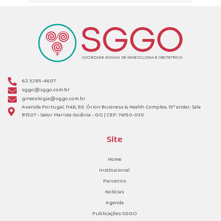
62 3285-4607
sggo@sggo.com.br
ginecologia@sggo.com.br
Avenida Portugal, 1148, Ed. Órion Business & Health Complex, 15º andar, Sala
B1507 - Setor Marista Goiânia - GO | CEP: 74150-030
Site
Home
Institucional
Parceiros
Notícias
Agenda
Publicações SGGO