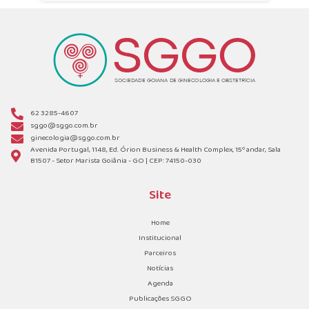
62 3285-4607
sggo@sggo.com.br
ginecologia@sggo.com.br
Avenida Portugal, 1148, Ed. Órion Business & Health Complex, 15º andar, Sala
B1507 - Setor Marista Goiânia - GO | CEP: 74150-030
Site
Home
Institucional
Parceiros
Notícias
Agenda
Publicações SGGO