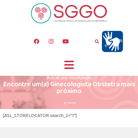
Buscar por localização
Encontre um(a) Ginecologista Obstetra mais
próximo
Home
[ASL_STORELOCATOR search_2=”1″]