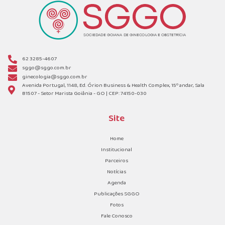
62 3285-4607
sggo@sggo.com.br
ginecologia@sggo.com.br
Avenida Portugal, 1148, Ed. Órion Business & Health Complex, 15º andar, Sala
B1507 - Setor Marista Goiânia - GO | CEP: 74150-030
Site
Home
Institucional
Parceiros
Notícias
Agenda
Publicações SGGO
Fotos
Fale Conosco