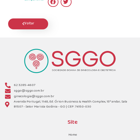
Voltar
62 3285-4607
sggo@sggo.com.br
ginecologia@sggo.com.br
Avenida Portugal, 1148, Ed. Órion Business & Health Complex, 15º andar, Sala
B1507 - Setor Marista Goiânia - GO | CEP: 74150-030
Site
Home