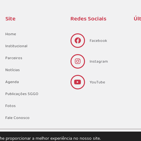
Site
Redes Sociais
Úl
Home
Facebook
Institucional
Parceiros
Instagram
Notícias
Agenda
YouTube
Publicações SGGO
Fotos
Fale Conosco
©2023 SGGO Ltda. Todos os direitos reservados. Desenvolvido por
Co
lhe proporcionar a melhor experiência no nosso site.