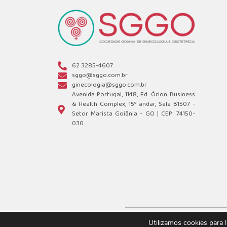
62 3285-4607
sggo@sggo.com.br
ginecologia@sggo.com.br
Avenida Portugal, 1148, Ed. Órion Business
& Health Complex, 15º andar, Sala B1507 -
Setor Marista Goiânia - GO | CEP: 74150-
030
Utilizamos cookies para 