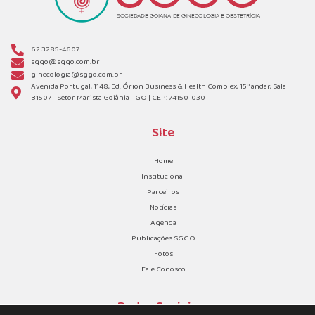
62 3285-4607
sggo@sggo.com.br
ginecologia@sggo.com.br
Avenida Portugal, 1148, Ed. Órion Business & Health Complex, 15º andar, Sala
B1507 - Setor Marista Goiânia - GO | CEP: 74150-030
Site
Home
Institucional
Parceiros
Notícias
Agenda
Publicações SGGO
Fotos
Fale Conosco
Redes Sociais