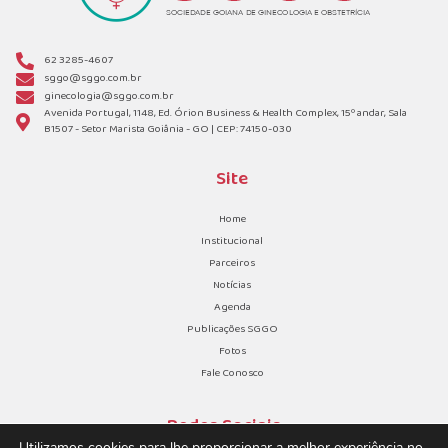
62 3285-4607
sggo@sggo.com.br
ginecologia@sggo.com.br
Avenida Portugal, 1148, Ed. Órion Business & Health Complex, 15º andar, Sala
B1507 - Setor Marista Goiânia - GO | CEP: 74150-030
Site
Home
Institucional
Parceiros
Notícias
Agenda
Publicações SGGO
Fotos
Fale Conosco
Redes Sociais
Utilizamos cookies para lhe proporcionar a melhor experiência no