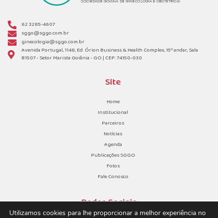
62 3285-4607
sggo@sggo.com.br
ginecologia@sggo.com.br
Avenida Portugal, 1148, Ed. Órion Business & Health Complex, 15º andar, Sala
B1507 - Setor Marista Goiânia - GO | CEP: 74150-030
Site
Home
Institucional
Parceiros
Notícias
Agenda
Publicações SGGO
Fotos
Fale Conosco
Redes Sociais
Utilizamos cookies para lhe proporcionar a melhor experiência no