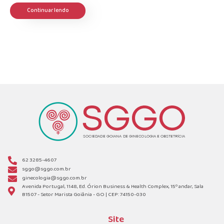
Continuar lendo
62 3285-4607
sggo@sggo.com.br
ginecologia@sggo.com.br
Avenida Portugal, 1148, Ed. Órion Business & Health Complex, 15º andar, Sala
B1507 - Setor Marista Goiânia - GO | CEP: 74150-030
Site