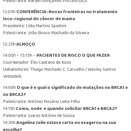
Palestrante: Rafael Gonçalves Portela (GO)
12:05h
CONFERÊNCIA: Novas fronteiras no tratamento
loco-regional do câncer de mama
Presidente: Lídia Martins Spadoni
Palestrante: João Bosco Machado da Silveira
12:25h
ALMOÇO
14:00h – 15:15h –
PACIENTES DE RISCO O QUE FAZER
Coordenador: Élio Caetano de Assis
Debatedores: Thiago Machado C. Carvalho / Wesley Santos
Vinhadelli
14:00h
O que é e qual o significado de mutações no BRCA1 e
no BRCA2?
Palestrante: Antônio Rosário Leite Filho
14:15h
Como, onde e quando solicitar BRCA1 e BRCA2?
Palestrante: Juarez Antônio de Sousa
14:30h
Angelina Jolie estava certa ou exagerou na sua
escolha?