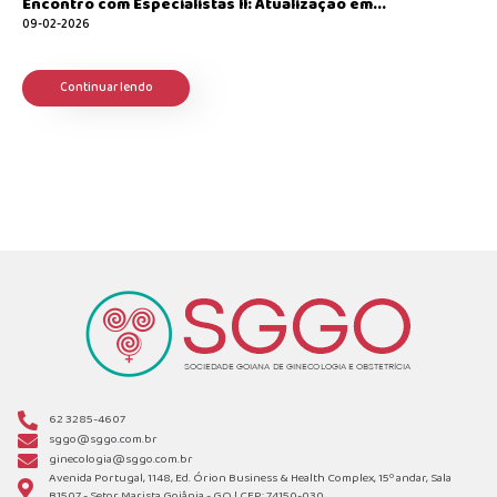
Encontro com Especialistas II: Atualização em...
09-02-2026
Continuar lendo
62 3285-4607
sggo@sggo.com.br
ginecologia@sggo.com.br
Avenida Portugal, 1148, Ed. Órion Business & Health Complex, 15º andar, Sala
B1507 - Setor Marista Goiânia - GO | CEP: 74150-030