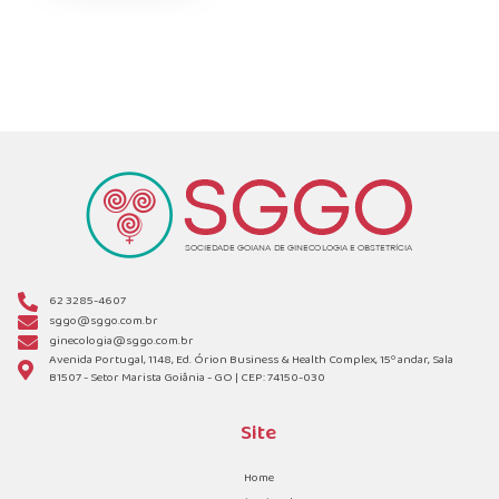
62 3285-4607
sggo@sggo.com.br
ginecologia@sggo.com.br
Avenida Portugal, 1148, Ed. Órion Business & Health Complex, 15º andar, Sala
B1507 - Setor Marista Goiânia - GO | CEP: 74150-030
Site
Home