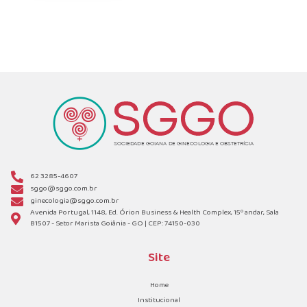
62 3285-4607
sggo@sggo.com.br
ginecologia@sggo.com.br
Avenida Portugal, 1148, Ed. Órion Business & Health Complex, 15º andar, Sala
B1507 - Setor Marista Goiânia - GO | CEP: 74150-030
Site
Home
Institucional