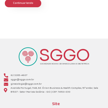
Continuar lendo
62 3285-4607
sggo@sggo.com.br
ginecologia@sggo.com.br
Avenida Portugal, 1148, Ed. Órion Business & Health Complex, 15º andar, Sala
B1507 - Setor Marista Goiânia - GO | CEP: 74150-030
Site