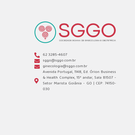
62 3285-4607
sggo@sggo.com.br
ginecologia@sggo.com.br
Avenida Portugal, 1148, Ed. Órion Business
& Health Complex, 15º andar, Sala B1507 -
Setor Marista Goiânia - GO | CEP: 74150-
030