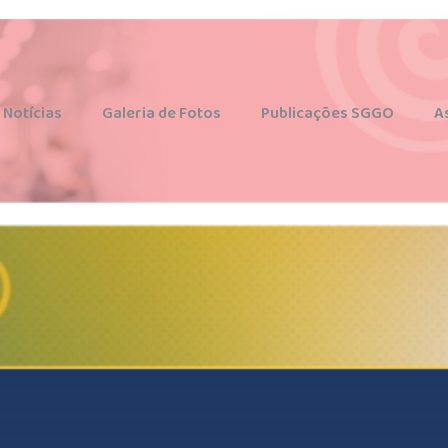
Associados | Acesso Restrito
ginecologia@sggo.com.br
Notícias
Galeria de Fotos
Publicações SGGO
A