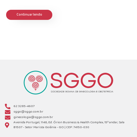
Continuar lendo
62 3285-4607
sggo@sggo.com.br
ginecologia@sggo.com.br
Avenida Portugal, 1148, Ed. Órion Business & Health Complex, 15º andar, Sala
B1507 - Setor Marista Goiânia - GO | CEP: 74150-030