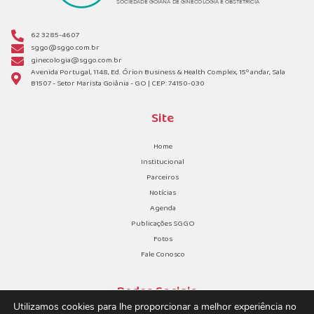
62 3285-4607
sggo@sggo.com.br
ginecologia@sggo.com.br
Avenida Portugal, 1148, Ed. Órion Business & Health Complex, 15º andar, Sala
B1507 - Setor Marista Goiânia - GO | CEP: 74150-030
Site
Home
Institucional
Parceiros
Notícias
Agenda
Publicações SGGO
Fotos
Fale Conosco
Redes Sociais
Utilizamos cookies para lhe proporcionar a melhor experiência no