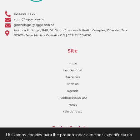
62 3285-4607
sggo@sggo.com.br
ginecologia@sggo.com.br
Avenida Portugal, 1148, Ed. Órion Business & Health Complex, 15º andar, Sala
B1507 - Setor Marista Goiânia - GO | CEP: 74150-030
Site
Home
Institucional
Parceiros
Notícias
Agenda
Publicações SGGO
Fotos
Fale Conosco
Redes Sociais
Utilizamos cookies para lhe proporcionar a melhor experiência no