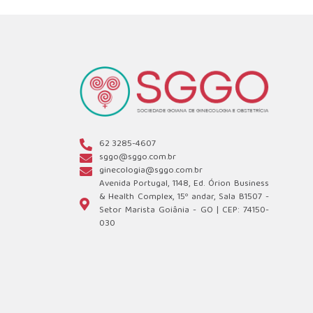
62 3285-4607
sggo@sggo.com.br
ginecologia@sggo.com.br
Avenida Portugal, 1148, Ed. Órion Business
& Health Complex, 15º andar, Sala B1507 -
Setor Marista Goiânia - GO | CEP: 74150-
030