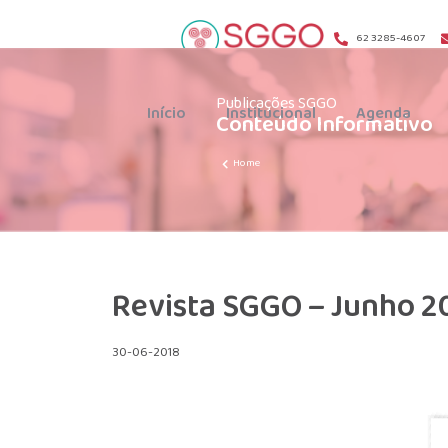
62 3285-4607
Publicações SGGO
Início
Institucional
Agenda
Conteúdo Informativo
Home
Revista SGGO – Junho 2
30-06-2018