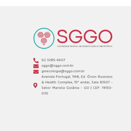
62 3285-4607
sggo@sggo.com.br
ginecologia@sggo.com.br
Avenida Portugal, 1148, Ed. Órion Business
& Health Complex, 15º andar, Sala B1507 -
Setor Marista Goiânia - GO | CEP: 74150-
030