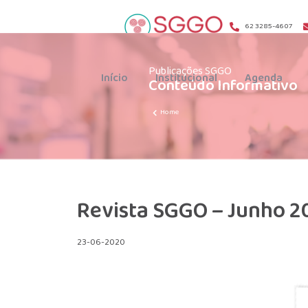
62 3285-4607
Publicações SGGO
Início
Institucional
Agenda
Conteúdo Informativo
Home
Revista SGGO – Junho 2
23-06-2020