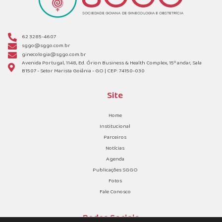
62 3285-4607
sggo@sggo.com.br
ginecologia@sggo.com.br
Avenida Portugal, 1148, Ed. Órion Business & Health Complex, 15º andar, Sala
B1507 - Setor Marista Goiânia - GO | CEP: 74150-030
Site
Home
Institucional
Parceiros
Notícias
Agenda
Publicações SGGO
Fotos
Fale Conosco
Redes Sociais