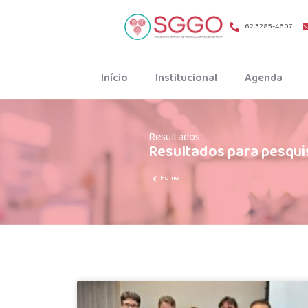
62 3285-4607
Início
Institucional
Agenda
Resultados
Resultados para pesqui
Home