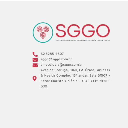
62 3285-4607
sggo@sggo.com.br
ginecologia@sggo.com.br
Avenida Portugal, 1148, Ed. Órion Business
& Health Complex, 15º andar, Sala B1507 -
Setor Marista Goiânia - GO | CEP: 74150-
030