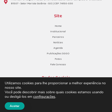
B1507 - Setor Marista Goiânia - GO | CEP: 74150-030
Site
Home
Institucional
Parceiros
Notícias
Agenda
Publicações SGGO
Fotos
Fale Conosco
Redes Sociais
Utilizamos cookies para lhe proporcionar a melhor experiência no
nosso site.
Você pode descobrir mais sobre quais cookies estamos usando
ou desligá-los em
configurações
.
Aceitar