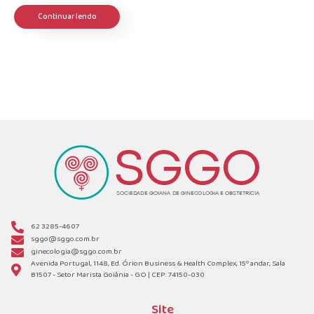
Continuar lendo
62 3285-4607
sggo@sggo.com.br
ginecologia@sggo.com.br
Avenida Portugal, 1148, Ed. Órion Business & Health Complex, 15º andar, Sala
B1507 - Setor Marista Goiânia - GO | CEP: 74150-030
Site