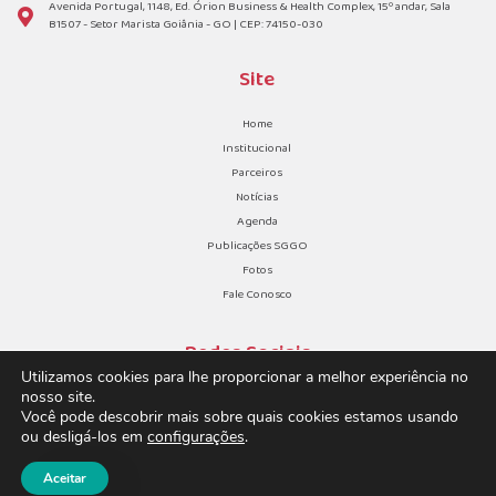
Avenida Portugal, 1148, Ed. Órion Business & Health Complex, 15º andar, Sala
B1507 - Setor Marista Goiânia - GO | CEP: 74150-030
Site
Home
Institucional
Parceiros
Notícias
Agenda
Publicações SGGO
Fotos
Fale Conosco
Redes Sociais
Utilizamos cookies para lhe proporcionar a melhor experiência no
nosso site.
Você pode descobrir mais sobre quais cookies estamos usando
ou desligá-los em
configurações
.
Aceitar