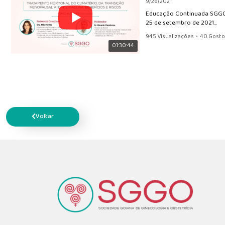
9/26/2021
Educação Continuada SGG
25 de setembro de 2021
08h30min - 10h
945 Visualizações
•
40 Gosto
01:30:44
Assembleia Geral Ordin
5/8/2021
Voltar
58 Visualizações
•
1 Gostos
•
29:56
Educação Continuada " I
4/18/2021
363 Visualizações
•
21 Gostos
01:13:52