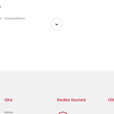
O
s
•
6 Comentários
ária
0 Comentários
ncontinência Urinária Mista, como conduzir ?"
Site
Redes Sociais
Úl
•
0 Comentários
Home