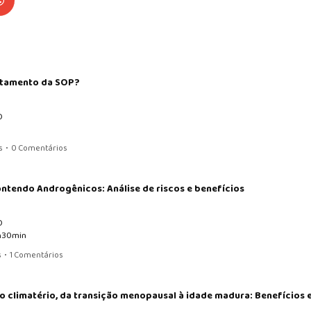
ratamento da SOP?
GO
s
•
0 Comentários
ntendo Androgênicos: Análise de riscos e benefícios
O
8h30min
s
•
1 Comentários
 climatério, da transição menopausal à idade madura: Benefícios e